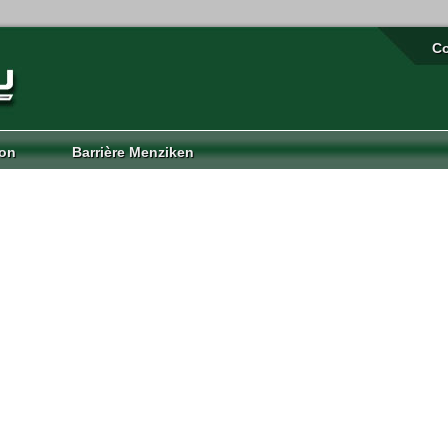
Co
ion
Barrière Menziken