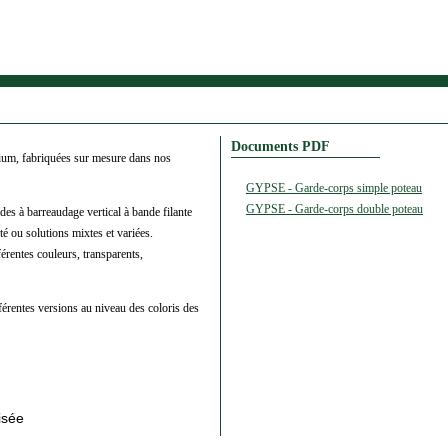
Documents PDF
nium, fabriquées sur mesure dans nos
GYPSE - Garde-corps simple poteau
GYPSE - Garde-corps double poteau
s à barreaudage vertical à bande filante
té ou solutions mixtes et variées.
érentes couleurs, transparents,
fférentes versions au niveau des coloris des
isée